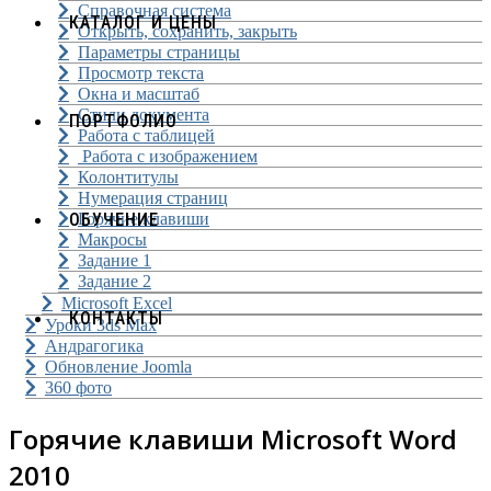
Справочная система
КАТАЛОГ И ЦЕНЫ
Открыть, сохранить, закрыть
Параметры страницы
Просмотр текста
Окна и масштаб
Стили документа
ПОРТФОЛИО
Работа с таблицей
Работа с изображением
Колонтитулы
Нумерация страниц
ОБУЧЕНИЕ
Горячие клавиши
Макросы
Задание 1
Задание 2
Microsoft Excel
КОНТАКТЫ
Уроки 3ds Max
Андрагогика
Обновление Joomla
360 фото
Горячие клавиши Microsoft Word
2010