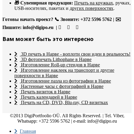
🎁 Сувенирная продукция:
Печать на кружках
, ручках,
USB-носителях, пакетах и
других поверхностях
.
Готовы начать проект?
📞 Звоните: +372 5596 5762 | ✉️
Пишите:
info@digipo.eu |
Вам может быть это интересно
3D печать в Нарве - воплоти свои идеи в реальность!
3D фотопечать Lithophane в Нарве
Изготовление Roll-up стендов в Нарве
Изготовление наклеек на транспорт и другие
поверхности в Нарве
Изготовление пазла из фотографии в Нарве
Настенные часы с фотографией в Нарве
Печать визиток в Нарве
Печать календарей в Нарве
Печать на CD, DVD, Blu-ray, CD визитках
©2013 DigiPortfoolio OÜ. All Rights Reserved. | Tel. Viber,
Whatsapp: +372 5596 5762 | e-mail: info@digipo.eu
Главная