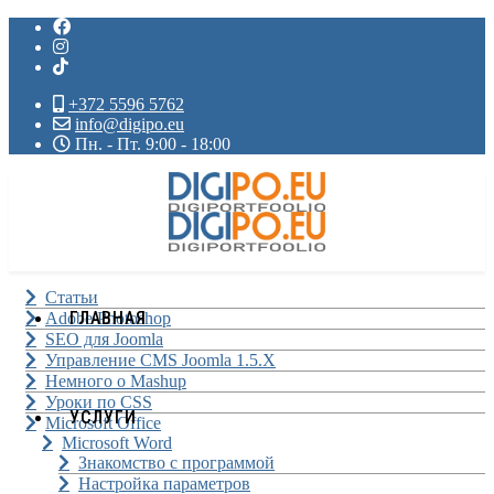
+372 5596 5762
info@digipo.eu
Пн. - Пт. 9:00 - 18:00
Статьи
ГЛАВНАЯ
Adobe Photoshop
SEO для Joomla
Управление CMS Joomla 1.5.X
Немного о Mashup
Уроки по CSS
УСЛУГИ
Microsoft Office
Microsoft Word
Знакомство с программой
Настройка параметров