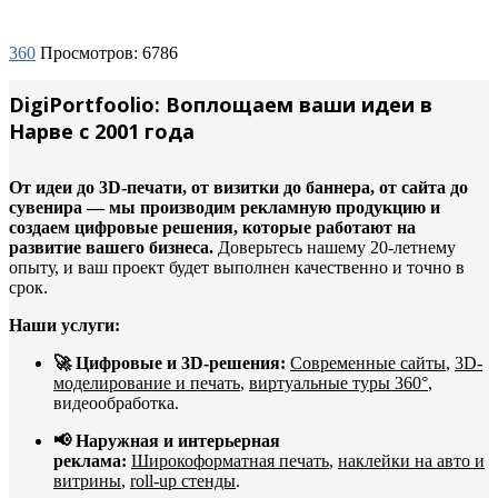
360
Просмотров: 6786
DigiPortfoolio: Воплощаем ваши идеи в
Нарве с 2001 года
От идеи до 3D-печати, от визитки до баннера, от сайта до
сувенира — мы производим рекламную продукцию и
создаем цифровые решения, которые работают на
развитие вашего бизнеса.
Доверьтесь нашему 20-летнему
опыту, и ваш проект будет выполнен качественно и точно в
срок.
Наши услуги:
🚀 Цифровые и 3D-решения:
Современные сайты
,
3D-
моделирование и печать
,
виртуальные туры 360°
,
видеообработка.
📢 Наружная и интерьерная
реклама:
Широкоформатная печать
,
наклейки на авто и
витрины
,
roll-up стенды
.