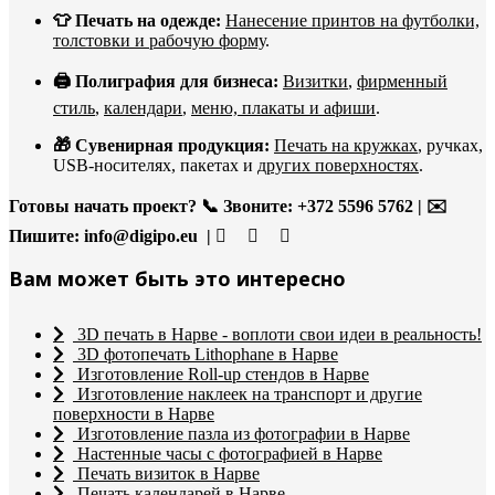
👕 Печать на одежде:
Нанесение принтов на футболки,
толстовки и рабочую форму
.
🖨️ Полиграфия для бизнеса:
Визитки
,
фирменный
стиль
,
календари
,
меню, плакаты и афиши
.
🎁 Сувенирная продукция:
Печать на кружках
, ручках,
USB-носителях, пакетах и
других поверхностях
.
Готовы начать проект?
📞 Звоните: +372 5596 5762 | ✉️
Пишите:
info@digipo.eu |
Вам может быть это интересно
3D печать в Нарве - воплоти свои идеи в реальность!
3D фотопечать Lithophane в Нарве
Изготовление Roll-up стендов в Нарве
Изготовление наклеек на транспорт и другие
поверхности в Нарве
Изготовление пазла из фотографии в Нарве
Настенные часы с фотографией в Нарве
Печать визиток в Нарве
Печать календарей в Нарве