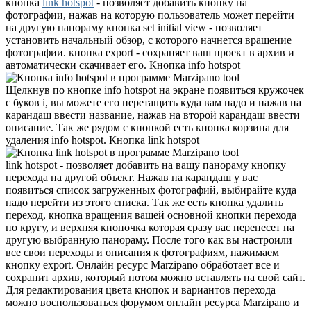
кнопка
link hotspot
- позволяет добавить кнопку на
фотографии, нажав на которую пользователь может перейти
на другую панораму кнопка set initial view - позволяет
установить начальный обзор, с которого начнется вращение
фотографии. кнопка export - сохраняет ваш проект в архив и
автоматически скачивает его. Кнопка
info hotspot
Щелкнув по кнопке info hotspot на экране появиться кружочек
с буков i, вы можете его перетащить куда вам надо и нажав на
карандаш ввести название, нажав на второй карандаш ввести
описание. Так же рядом с кнопкой есть кнопка корзина для
удаления info hotspot. Кнопка
link hotspot
link hotspot - позволяет добавить на вашу панораму кнопку
перехода на другой объект. Нажав на карандаш у вас
появиться список загруженных фотографий, выбирайте куда
надо перейти из этого списка. Так же есть кнопка удалить
переход, кнопка вращения вашей основной кнопки перехода
по кругу, и верхняя кнопочка которая сразу вас перенесет на
другую выбранную панораму. После того как вы настроили
все свои переходы и описания к фотографиям, нажимаем
кнопку export. Онлайн ресурс Marzipano обработает все и
сохранит архив, который потом можно вставлять на свой сайт.
Для редактирования цвета кнопок и вариантов перехода
можно воспользоваться форумом онлайн ресурса Marzipano и