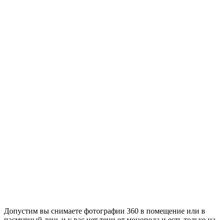
Допустим вы снимаете фотографии 360 в помещение или в
пасмурный день и у вас нет тени от монопода и есть только на