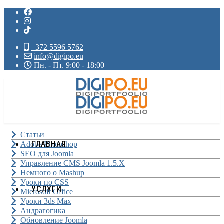
+372 5596 5762
info@digipo.eu
Пн. - Пт. 9:00 - 18:00
Статьи
ГЛАВНАЯ
Adobe Photoshop
SEO для Joomla
Управление CMS Joomla 1.5.X
Немного о Mashup
Уроки по CSS
УСЛУГИ
Microsoft Office
Уроки 3ds Max
Андрагогика
Обновление Joomla