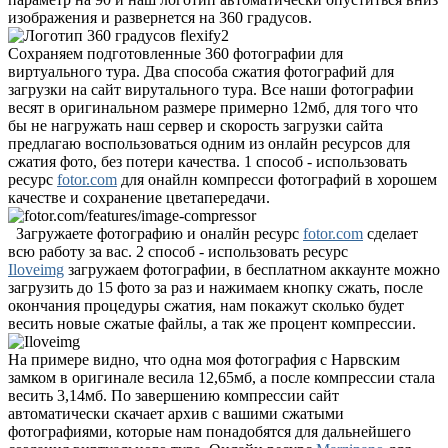
изображения и развернется на 360 градусов.
Сохраняем подготовленные 360 фотографии для
виртуального тура. Два способа сжатия фотографий для
загрузки на сайт вирутального тура. Все наши фотографии
весят в оригинальном размере примерно 12мб, для того что
бы не нагружать наш сервер и скорость загрузки сайта
предлагаю воспользоваться одним из онлайн ресурсов для
сжатия фото, без потери качества. 1 способ - использовать
ресурс
fotor.com
для онайлн компресси фотографий в хорошем
качестве и сохранение цветапередачи.
Загружаете фотографию и оналйн ресурс
fotor.com
сделает
всю работу за вас. 2 способ - использовать ресурс
Iloveimg
загружаем фотографии, в бесплатном аккаунте можно
загрузить до 15 фото за раз и нажимаем кнопку сжать, после
окончания процедуры сжатия, нам покажут сколько будет
весить новые сжатые файлы, а так же процент компрессии.
На примере видно, что одна моя фотография с Нарвским
замком в оригинале весила 12,65мб, а после компрессии стала
весить 3,14мб. По завершению компрессии сайт
автоматически скачает архив с вашими сжатыми
фотографиями, которые нам понадобятся для дальнейшего