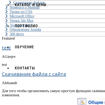
Скачивание файлов
КАТАЛОГ И ЦЕНЫ
Немного о Mashup
Уроки по CSS
Microsoft Office
Уроки 3ds Max
Андрагогика
ПОРТФОЛИО
Обновление Joomla
360 фото
Featured
test
ОБУЧЕНИЕ
AGirejev
test
КОНТАКТЫ
Скачивание файла с сайта
Aleksandr
Для того чтобы организовать самую простую функцию скачива
изменения.