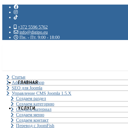
+372 5596 5762
info@digipo.eu
Пн. - Пт. 9:00 - 18:00
Статьи
ГЛАВНАЯ
Adobe Photoshop
SEO для Joomla
Управление CMS Joomla 1.5.X
Создаем раздел
Создаем категорию
УСЛУГИ
Создаем материал
Создаем меню
Создаем контакт
Перевод с JoomFish