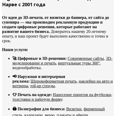
Нарве с 2001 года
От идеи до 3D-печати, от визитки до баннера, от сайта до
сувенира — мы производим рекламную продукцию и
создаем цифровые решения, которые работают на
развитие вашего бизнеса.
Доверьтесь нашему 20-летнему
опыту, и ваш проект будет выполнен качественно и точно в
срок.
Наши услуги:
🚀 Цифровые и 3D-решения:
Современные сайты
,
3D-
моделирование и печать
,
виртуальные туры 360°
,
видеообработка.
📢 Наружная и интерьерная
реклама:
Широкоформатная печать
,
наклейки на авто и
витрины
,
roll-up стенды
.
👕 Печать на одежде:
Нанесение принтов на футболки,
толстовки и рабочую форму
.
🖨️ Полиграфия для бизнеса:
Визитки
,
фирменный
стиль
,
календари
,
меню, плакаты и афиши
.