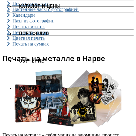
Печать на масках
КАТАЛОГ И ЦЕНЫ
Настенные часы с фотографией
Календари
Пазл из фотографии
Печать визиток
Печать на дисках
ПОРТФОЛИО
Цветная печать
Печать на сумках
Печать на металле в Нарве
ОБУЧЕНИЕ
КОНТАКТЫ
Печать на металле – сублимация на алюминии, процесс