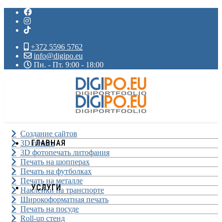
+372 5596 5762
info@digipo.eu
Пн. - Пт. 9:00 - 18:00
Создание сайтов
ГЛАВНАЯ
3D печать
3D фотопечать литофания
Печать на шопперах
Печать на футболках
Печать на металле
УСЛУГИ
Наклейки на транспорте
Широкоформатная печать
Печать на посуде
Roll-up стенд